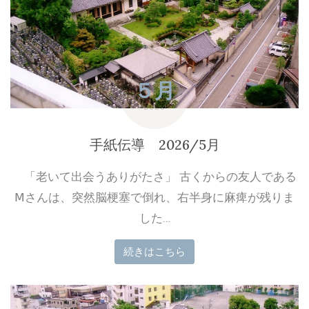
５月
2023
手紙伝導 2026/5月
「老いて出会うありがたさ」 古くからの友人である
Ⅿさんは、突然脳梗塞で倒れ、右半身に麻痺が残りま
した…
続きはこちら