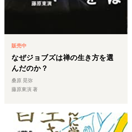
販売中
なぜジョブズは禅の生き方を選
んだのか？
桑原 晃弥
藤原東演 著