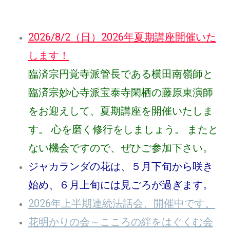
2026/8/2（日）2026年夏期講座開催いた
します！
臨済宗円覚寺派管長である横田南嶺師と
臨済宗妙心寺派宝泰寺閑栖の藤原東演師
をお迎えして、夏期講座を開催いたしま
す。 心を磨く修行をしましょう。 またと
ない機会ですので、ぜひご参加下さい。
ジャカランダの花は、５月下旬から咲き
始め、６月上旬には見ごろが過ぎます。
2026年上半期連続法話会、開催中です。
花明かりの会～こころの絆をはぐくむ会