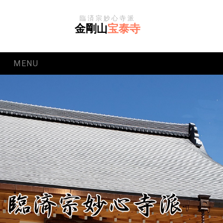
臨済宗妙心寺派
金剛山
宝泰寺
MENU